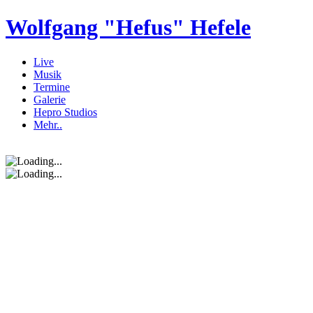
Wolfgang "Hefus" Hefele
Live
Musik
Termine
Galerie
Hepro Studios
Mehr..