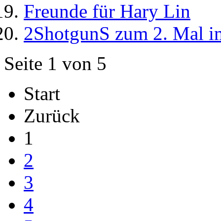
Freunde für Hary Lin
2ShotgunS zum 2. Mal i
Seite 1 von 5
Start
Zurück
1
2
3
4