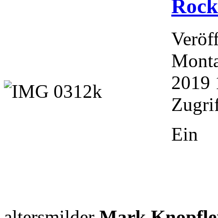
Rock
Veröf
Monta
2019 
Zugri
Ein
altersmilder
Mark Knopfle