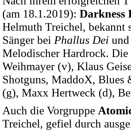
Nach ihrem erfolgreichen T
(am 18.1.2019):
Darkness 
Helmuth Treichel, bekannt s
Sänger bei
Phallus Dei
un
Melodischer Hardrock. Die 
Weihmayer (v), Klaus Geise
Shotguns, MaddoX, Blues &
(g), Maxx Hertweck (d), Be
Auch die Vorgruppe
Atomic
Treichel, gefiel durch ausg