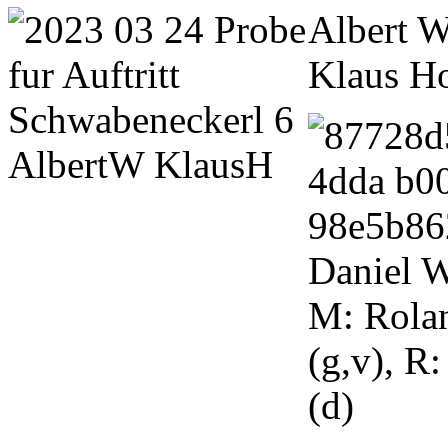
Albert Wi
Klaus Ho
Daniel W
M: Rolan
(g,v), R
(d)