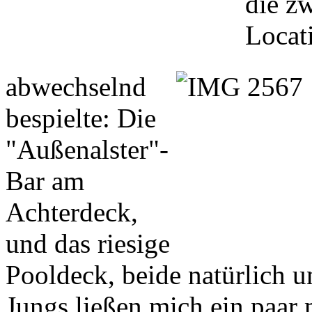
die z
Locat
abwechselnd
bespielte: Die
"Außenalster"-
Bar am
Achterdeck,
und das riesige
Pooldeck, beide natürlich u
Jungs ließen mich ein paar 