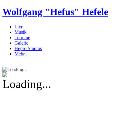
Wolfgang "Hefus" Hefele
Live
Musik
Termine
Galerie
Hepro Studios
Mehr..