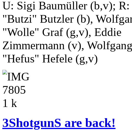
U: Sigi Baumüller (b,v); R:
"Butzi" Butzler (b), Wolfga
"Wolle" Graf (g,v), Eddie
Zimmermann (v), Wolfgan
"Hefus" Hefele (g,v)
3ShotgunS are back!