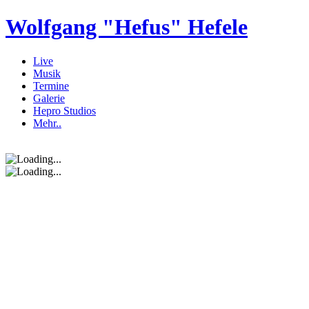
Wolfgang "Hefus" Hefele
Live
Musik
Termine
Galerie
Hepro Studios
Mehr..