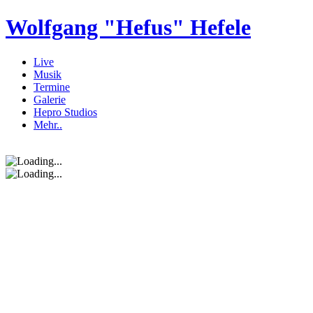
Wolfgang "Hefus" Hefele
Live
Musik
Termine
Galerie
Hepro Studios
Mehr..