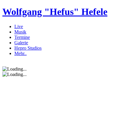
Wolfgang "Hefus" Hefele
Live
Musik
Termine
Galerie
Hepro Studios
Mehr..