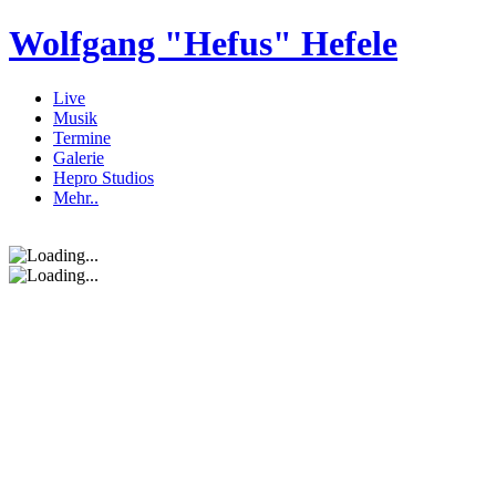
Wolfgang "Hefus" Hefele
Live
Musik
Termine
Galerie
Hepro Studios
Mehr..