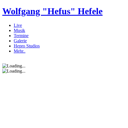
Wolfgang "Hefus" Hefele
Live
Musik
Termine
Galerie
Hepro Studios
Mehr..