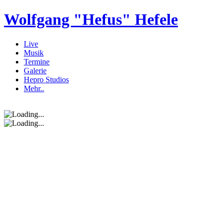
Wolfgang "Hefus" Hefele
Live
Musik
Termine
Galerie
Hepro Studios
Mehr..